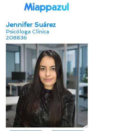
Jennifer Suárez
Psicóloga Clínica
208836